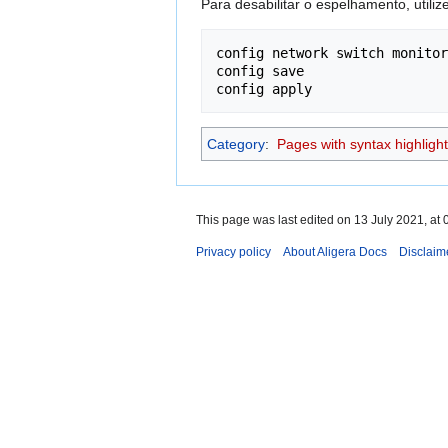
Para desabilitar o espelhamento, utili
config network switch monitor
config save

config apply
Category
:
Pages with syntax highlight
This page was last edited on 13 July 2021, at 
Privacy policy
About Aligera Docs
Disclaim