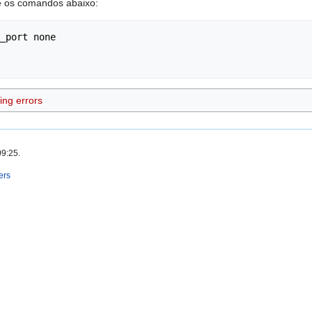
ze os comandos abaixo:
_port none

ing errors
09:25.
ers