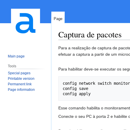
Page
Captura de pacotes
Jump
Jump
Para a realização de captura de pacotes
to
to
efetuar a captura a partir de um mic
Main page
navigation
search
Tools
Para habilitar deve-se executar os se
Special pages
Printable version
config network switch monitor
Permanent link
config save

Page information
config apply
Esse comando habilita o monitoramento 
Conecte o seu PC à porta 2 e habilite 