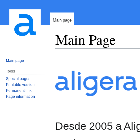
Main page
Main Page
Jump
Jump
Main page
to
to
navigation
search
Tools
Special pages
Printable version
Permanent link
Page information
Desde 2005 a Ali